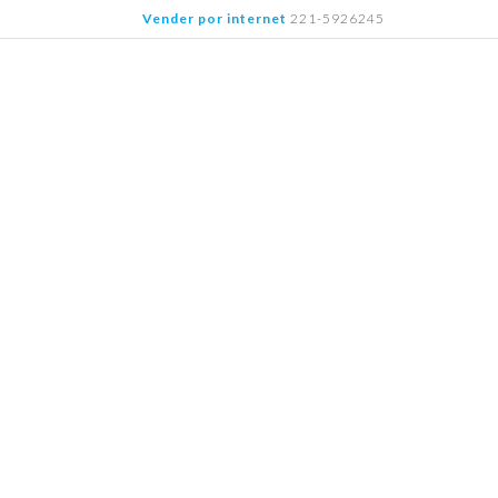
Saltar
Vender por internet
221-5926245
al
contenido