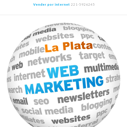
Saltar
Vender por internet
221-5926245
al
contenido