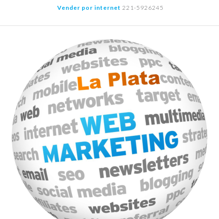
Saltar
Vender por internet
221-5926245
al
contenido