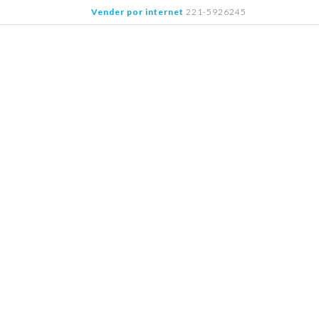
Saltar
Vender por internet
221-5926245
al
contenido