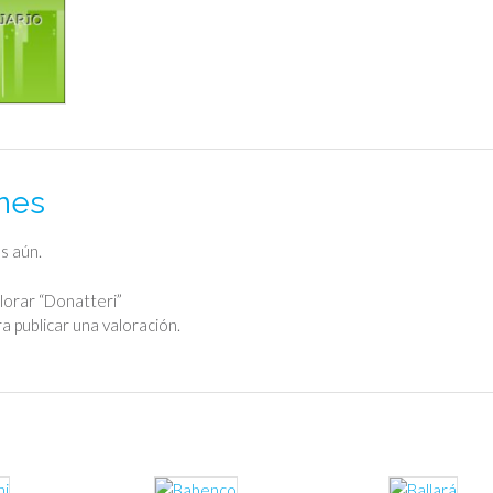
nes
s aún.
alorar “Donatteri”
a publicar una valoración.