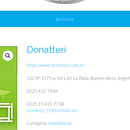
BUSCAR
Donatteri
https://www.donatteri.com.ar/
122 N° 1575 e/ 64 y 65
La Plata, Buenos Aires, Arge
0221 422-7436
0221 15 411-7738
noedona_57@hotmail.com
Categoría:
Inmobiliarias