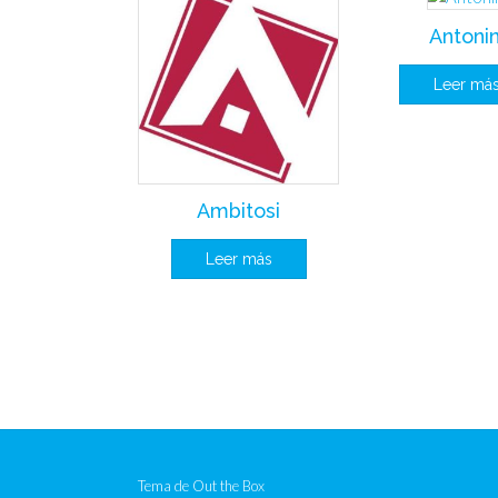
Antonin
Leer má
Ambitosi
Leer más
Tema de
Out the Box