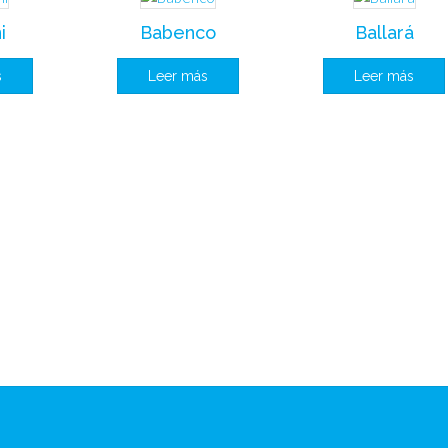
i
Babenco
Ballará
s
Leer más
Leer más