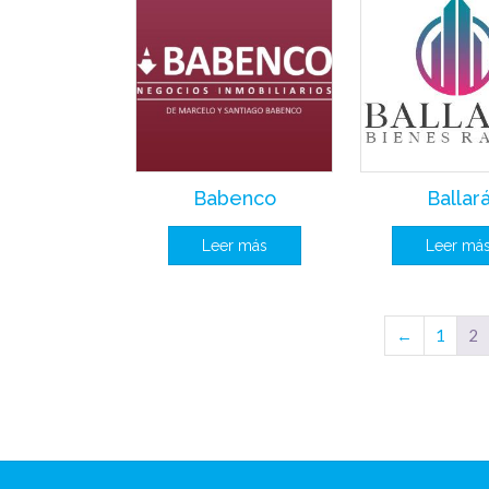
Babenco
Ballar
Leer más
Leer má
←
1
2