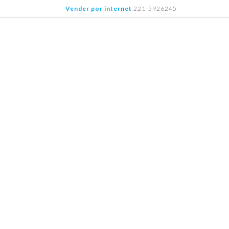
Saltar
Vender por internet
221-5926245
al
contenido