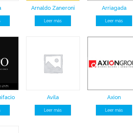
a
Arnaldo Zaneroni
Arriagada
s
Leer más
Leer más
ifacio
Avila
Axion
s
Leer más
Leer más