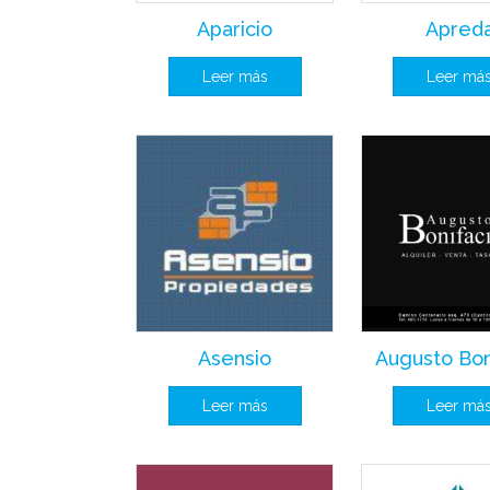
Aparicio
Apred
Leer más
Leer má
Asensio
Augusto Bon
Leer más
Leer má