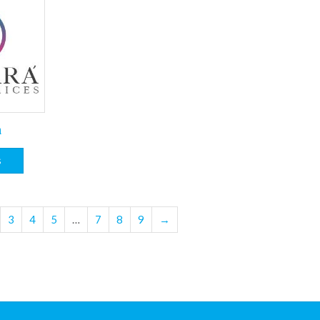
á
s
3
4
5
…
7
8
9
→